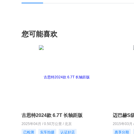
您可能喜欢
古思特2024款 6.7T 长轴距版
迈巴赫S级2
2025年04月 / 0.50万公里 / 北京
2015年03月 
已检测
实车拍摄
认证好店
惠享分期