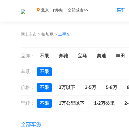
北京
[切换]
全部城市>>
买车
网上车市
>
帕加尼
>
二手车
品牌：
不限
奔驰
宝马
奥迪
丰田
车系：
不限
价格：
不限
3万以下
3-5万
5-8万
里程：
不限
1万公里以下
1-2万公里
2
全部车源