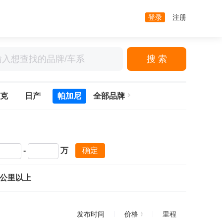
登录
注册
搜 索
克
日产
帕加尼
全部品牌
-
万
确定
万公里以上
发布时间
价格
里程