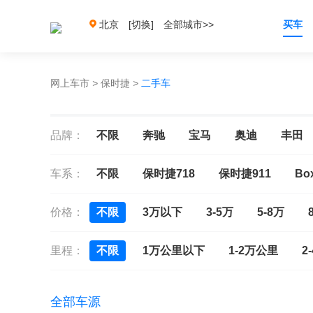
北京
[切换]
全部城市>>
买车
网上车市
>
保时捷
>
二手车
品牌：
不限
奔驰
宝马
奥迪
丰田
车系：
不限
保时捷718
保时捷911
Box
价格：
不限
3万以下
3-5万
5-8万
里程：
不限
1万公里以下
1-2万公里
2
全部车源