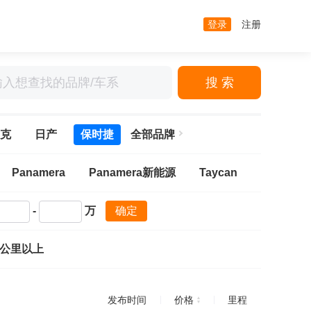
登录
注册
搜 索
克
日产
保时捷
全部品牌
Panamera
Panamera新能源
Taycan
-
万
确定
万公里以上
发布时间
价格
里程