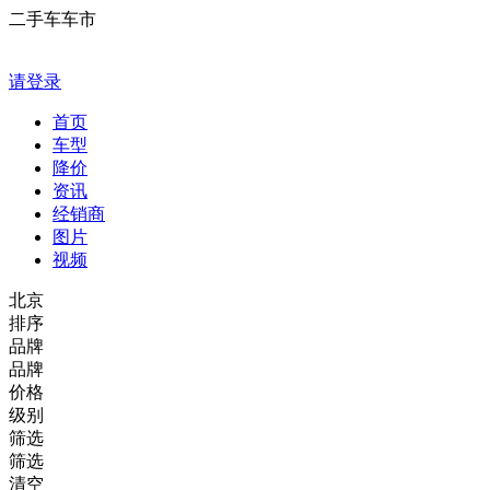
二手车车市
请登录
首页
车型
降价
资讯
经销商
图片
视频
北京
排序
品牌
品牌
价格
级别
筛选
筛选
清空