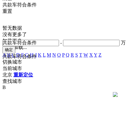
共
款车符合条件
重置
暂无数据
没有更多了
加载更多
共
款车符合条件
-
万
正在加载...
A
B
C
D
F
G
H
J
K
L
M
N
O
P
Q
R
S
T
W
X
Y
Z
共
款车符合条件
切换城市
当前城市
北京
重新定位
查找城市
B