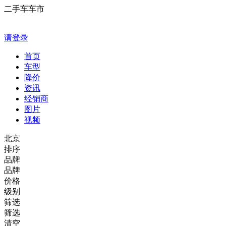
二手车车市
请登录
首页
车型
降价
资讯
经销商
图片
视频
北京
排序
品牌
品牌
价格
级别
筛选
筛选
清空