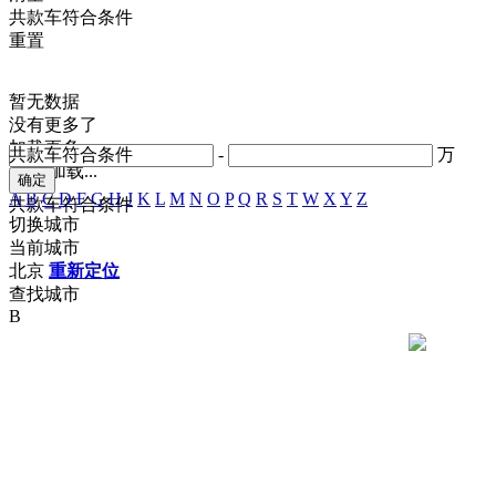
共
款车符合条件
重置
暂无数据
没有更多了
加载更多
共
款车符合条件
-
万
正在加载...
A
B
C
D
F
G
H
J
K
L
M
N
O
P
Q
R
S
T
W
X
Y
Z
共
款车符合条件
切换城市
当前城市
北京
重新定位
查找城市
B