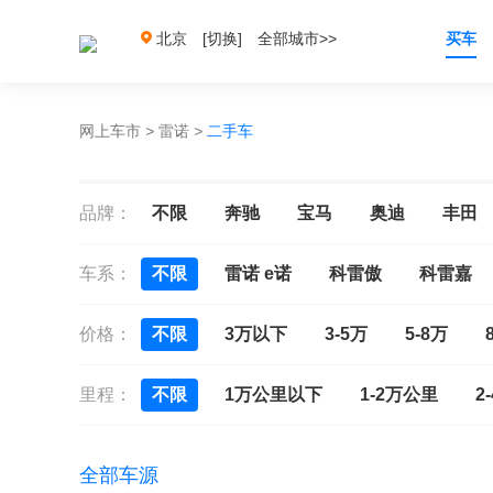
北京
[切换]
全部城市>>
买车
网上车市
>
雷诺
>
二手车
品牌：
不限
奔驰
宝马
奥迪
丰田
车系：
不限
雷诺 e诺
科雷傲
科雷嘉
价格：
不限
3万以下
3-5万
5-8万
里程：
不限
1万公里以下
1-2万公里
2
全部车源