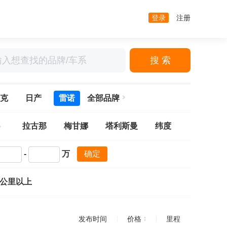
登录
注册
搜 索
克
日产
雷诺
全部品牌
）
拉古那
梅甘娜
塔利斯曼
纬度
-
万
确定
万公里以上
发布时间
价格
里程