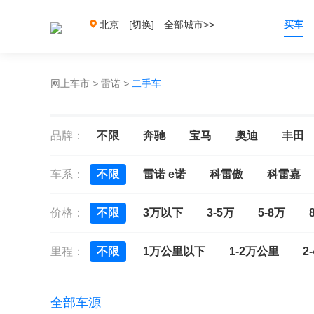
北京
[切换]
全部城市>>
买车
网上车市
>
雷诺
>
二手车
品牌：
不限
奔驰
宝马
奥迪
丰田
车系：
不限
雷诺 e诺
科雷傲
科雷嘉
价格：
不限
3万以下
3-5万
5-8万
里程：
不限
1万公里以下
1-2万公里
2
全部车源