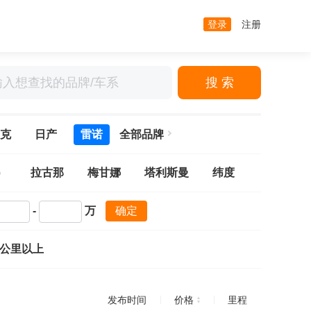
登录
注册
搜 索
克
日产
雷诺
全部品牌
）
拉古那
梅甘娜
塔利斯曼
纬度
-
万
确定
万公里以上
发布时间
价格
里程