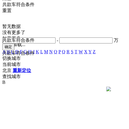
共
款车符合条件
重置
暂无数据
没有更多了
加载更多
共
款车符合条件
-
万
正在加载...
A
B
C
D
F
G
H
J
K
L
M
N
O
P
Q
R
S
T
W
X
Y
Z
共
款车符合条件
切换城市
当前城市
北京
重新定位
查找城市
B