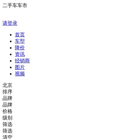
二手车车市
请登录
首页
车型
降价
资讯
经销商
图片
视频
北京
排序
品牌
品牌
价格
级别
筛选
筛选
清空