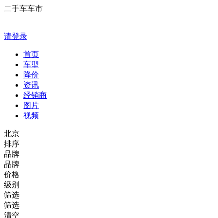
二手车车市
请登录
首页
车型
降价
资讯
经销商
图片
视频
北京
排序
品牌
品牌
价格
级别
筛选
筛选
清空