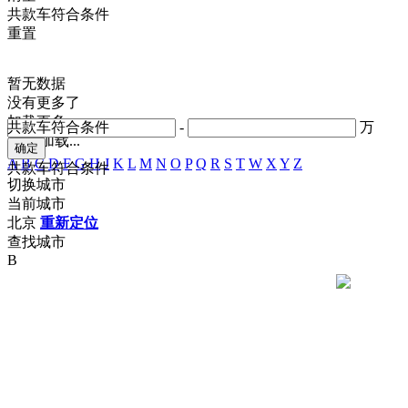
共
款车符合条件
重置
暂无数据
没有更多了
加载更多
共
款车符合条件
-
万
正在加载...
A
B
C
D
F
G
H
J
K
L
M
N
O
P
Q
R
S
T
W
X
Y
Z
共
款车符合条件
切换城市
当前城市
北京
重新定位
查找城市
B