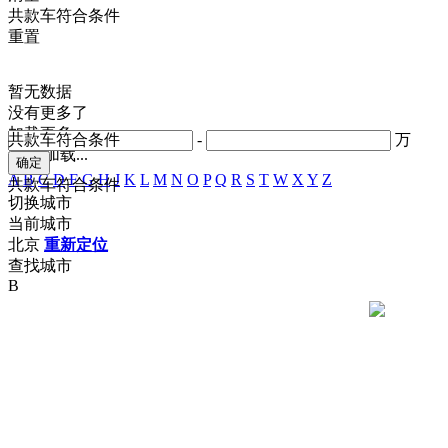
共
款车符合条件
重置
暂无数据
没有更多了
加载更多
共
款车符合条件
-
万
正在加载...
A
B
C
D
F
G
H
J
K
L
M
N
O
P
Q
R
S
T
W
X
Y
Z
共
款车符合条件
切换城市
当前城市
北京
重新定位
查找城市
B