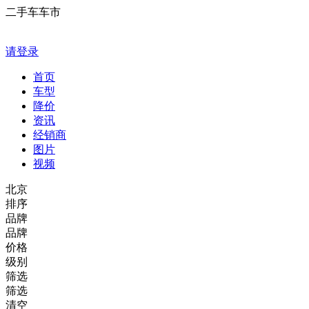
二手车车市
请登录
首页
车型
降价
资讯
经销商
图片
视频
北京
排序
品牌
品牌
价格
级别
筛选
筛选
清空