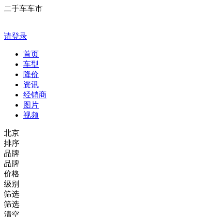
二手车车市
请登录
首页
车型
降价
资讯
经销商
图片
视频
北京
排序
品牌
品牌
价格
级别
筛选
筛选
清空