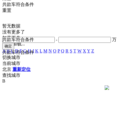
共
款车符合条件
重置
暂无数据
没有更多了
加载更多
共
款车符合条件
-
万
正在加载...
A
B
C
D
F
G
H
J
K
L
M
N
O
P
Q
R
S
T
W
X
Y
Z
共
款车符合条件
切换城市
当前城市
北京
重新定位
查找城市
B