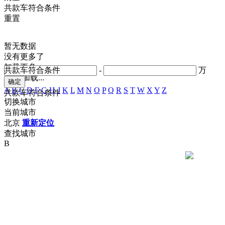
共
款车符合条件
重置
暂无数据
没有更多了
加载更多
共
款车符合条件
-
万
正在加载...
A
B
C
D
F
G
H
J
K
L
M
N
O
P
Q
R
S
T
W
X
Y
Z
共
款车符合条件
切换城市
当前城市
北京
重新定位
查找城市
B