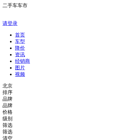
二手车车市
请登录
首页
车型
降价
资讯
经销商
图片
视频
北京
排序
品牌
品牌
价格
级别
筛选
筛选
清空