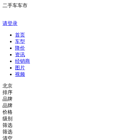
二手车车市
请登录
首页
车型
降价
资讯
经销商
图片
视频
北京
排序
品牌
品牌
价格
级别
筛选
筛选
清空