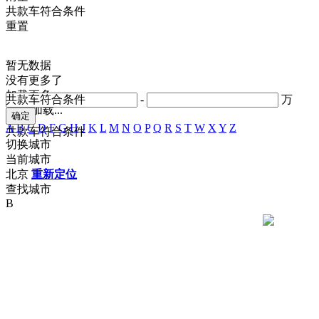
共
款车符合条件
重置
暂无数据
没有更多了
加载更多
共
款车符合条件
-
万
正在加载...
A
B
C
D
F
G
H
J
K
L
M
N
O
P
Q
R
S
T
W
X
Y
Z
共
款车符合条件
切换城市
当前城市
北京
重新定位
查找城市
B