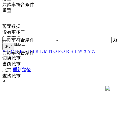
共
款车符合条件
重置
暂无数据
没有更多了
加载更多
共
款车符合条件
-
万
正在加载...
A
B
C
D
F
G
H
J
K
L
M
N
O
P
Q
R
S
T
W
X
Y
Z
共
款车符合条件
切换城市
当前城市
北京
重新定位
查找城市
B