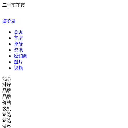
二手车车市
请登录
首页
车型
降价
资讯
经销商
图片
视频
北京
排序
品牌
品牌
价格
级别
筛选
筛选
清空