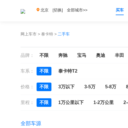
北京
[切换]
全部城市>>
买车
网上车市
>
泰卡特
>
二手车
品牌：
不限
奔驰
宝马
奥迪
丰田
车系：
不限
泰卡特T2
价格：
不限
3万以下
3-5万
5-8万
里程：
不限
1万公里以下
1-2万公里
2
全部车源