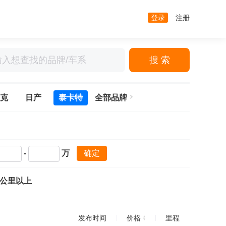
登录
注册
搜 索
克
日产
泰卡特
全部品牌
-
万
确定
万公里以上
发布时间
价格
里程