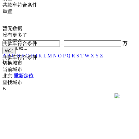
共
款车符合条件
重置
暂无数据
没有更多了
加载更多
共
款车符合条件
-
万
正在加载...
A
B
C
D
F
G
H
J
K
L
M
N
O
P
Q
R
S
T
W
X
Y
Z
共
款车符合条件
切换城市
当前城市
北京
重新定位
查找城市
B