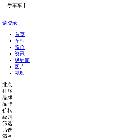
二手车车市
请登录
首页
车型
降价
资讯
经销商
图片
视频
北京
排序
品牌
品牌
价格
级别
筛选
筛选
清空