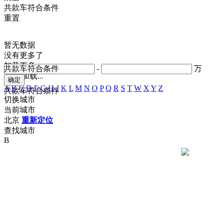
共
款车符合条件
重置
暂无数据
没有更多了
加载更多
共
款车符合条件
-
万
正在加载...
A
B
C
D
F
G
H
J
K
L
M
N
O
P
Q
R
S
T
W
X
Y
Z
共
款车符合条件
切换城市
当前城市
北京
重新定位
查找城市
B