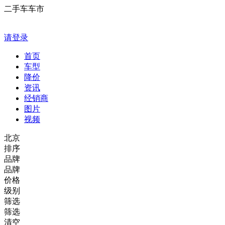
二手车车市
请登录
首页
车型
降价
资讯
经销商
图片
视频
北京
排序
品牌
品牌
价格
级别
筛选
筛选
清空