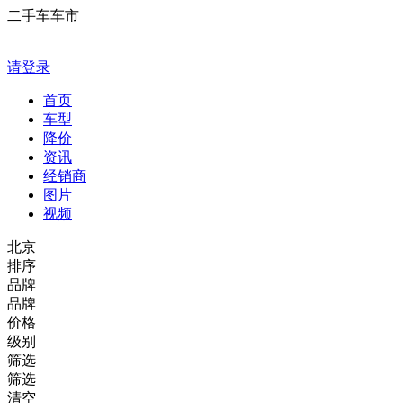
二手车车市
请登录
首页
车型
降价
资讯
经销商
图片
视频
北京
排序
品牌
品牌
价格
级别
筛选
筛选
清空