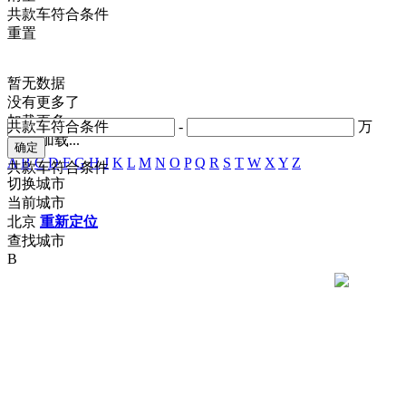
共
款车符合条件
重置
暂无数据
没有更多了
加载更多
共
款车符合条件
-
万
正在加载...
A
B
C
D
F
G
H
J
K
L
M
N
O
P
Q
R
S
T
W
X
Y
Z
共
款车符合条件
切换城市
当前城市
北京
重新定位
查找城市
B