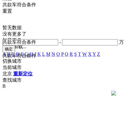
共
款车符合条件
重置
暂无数据
没有更多了
加载更多
共
款车符合条件
-
万
正在加载...
A
B
C
D
F
G
H
J
K
L
M
N
O
P
Q
R
S
T
W
X
Y
Z
共
款车符合条件
切换城市
当前城市
北京
重新定位
查找城市
B