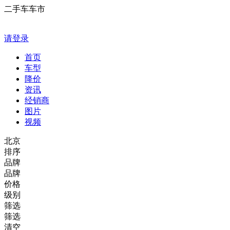
二手车车市
请登录
首页
车型
降价
资讯
经销商
图片
视频
北京
排序
品牌
品牌
价格
级别
筛选
筛选
清空