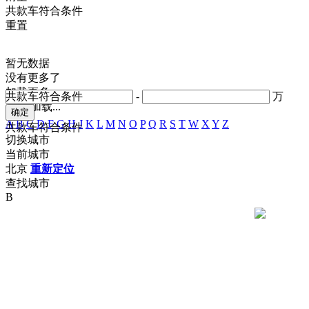
共
款车符合条件
重置
暂无数据
没有更多了
加载更多
共
款车符合条件
-
万
正在加载...
A
B
C
D
F
G
H
J
K
L
M
N
O
P
Q
R
S
T
W
X
Y
Z
共
款车符合条件
切换城市
当前城市
北京
重新定位
查找城市
B