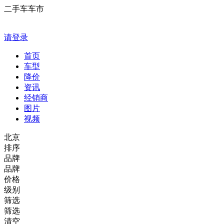
二手车车市
请登录
首页
车型
降价
资讯
经销商
图片
视频
北京
排序
品牌
品牌
价格
级别
筛选
筛选
清空