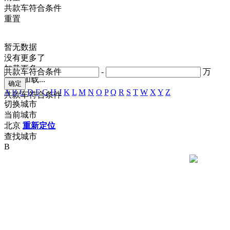
共
款车符合条件
重置
暂无数据
没有更多了
加载更多
共
款车符合条件
-
万
正在加载...
A
B
C
D
F
G
H
J
K
L
M
N
O
P
Q
R
S
T
W
X
Y
Z
共
款车符合条件
切换城市
当前城市
北京
重新定位
查找城市
B