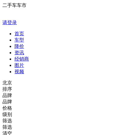
二手车车市
请登录
首页
车型
降价
资讯
经销商
图片
视频
北京
排序
品牌
品牌
价格
级别
筛选
筛选
清空