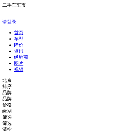
二手车车市
请登录
首页
车型
降价
资讯
经销商
图片
视频
北京
排序
品牌
品牌
价格
级别
筛选
筛选
清空