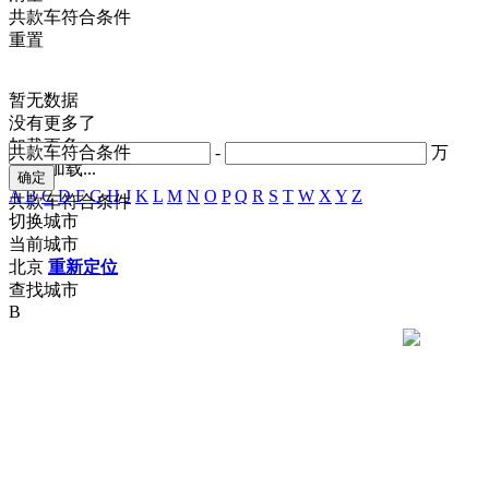
共
款车符合条件
重置
暂无数据
没有更多了
加载更多
共
款车符合条件
-
万
正在加载...
A
B
C
D
F
G
H
J
K
L
M
N
O
P
Q
R
S
T
W
X
Y
Z
共
款车符合条件
切换城市
当前城市
北京
重新定位
查找城市
B