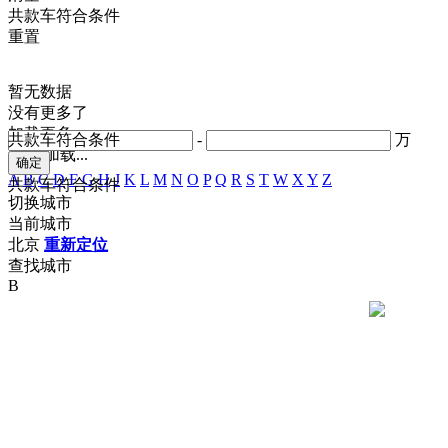
共
款车符合条件
重置
暂无数据
没有更多了
加载更多
共
款车符合条件
-
万
正在加载...
A
B
C
D
F
G
H
J
K
L
M
N
O
P
Q
R
S
T
W
X
Y
Z
共
款车符合条件
切换城市
当前城市
北京
重新定位
查找城市
B