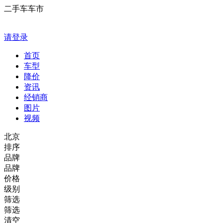
二手车车市
请登录
首页
车型
降价
资讯
经销商
图片
视频
北京
排序
品牌
品牌
价格
级别
筛选
筛选
清空