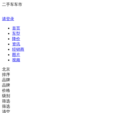
二手车车市
请登录
首页
车型
降价
资讯
经销商
图片
视频
北京
排序
品牌
品牌
价格
级别
筛选
筛选
清空