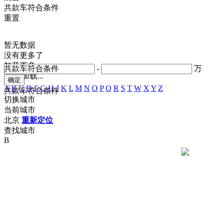
共
款车符合条件
重置
暂无数据
没有更多了
加载更多
共
款车符合条件
-
万
正在加载...
A
B
C
D
F
G
H
J
K
L
M
N
O
P
Q
R
S
T
W
X
Y
Z
共
款车符合条件
切换城市
当前城市
北京
重新定位
查找城市
B