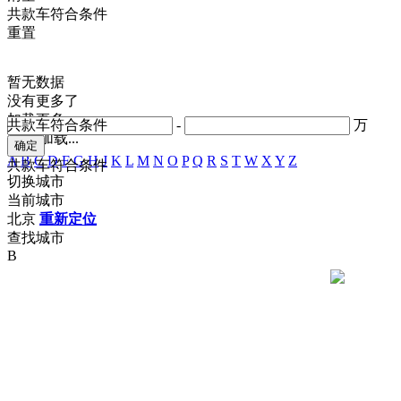
共
款车符合条件
重置
暂无数据
没有更多了
加载更多
共
款车符合条件
-
万
正在加载...
A
B
C
D
F
G
H
J
K
L
M
N
O
P
Q
R
S
T
W
X
Y
Z
共
款车符合条件
切换城市
当前城市
北京
重新定位
查找城市
B