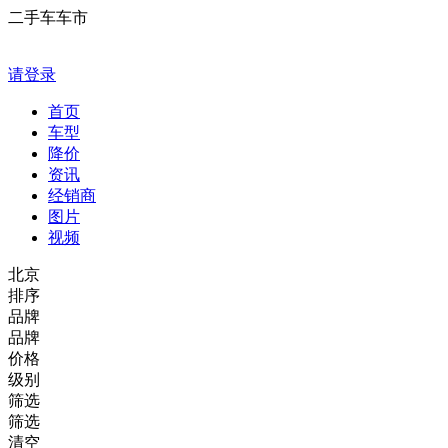
二手车车市
请登录
首页
车型
降价
资讯
经销商
图片
视频
北京
排序
品牌
品牌
价格
级别
筛选
筛选
清空