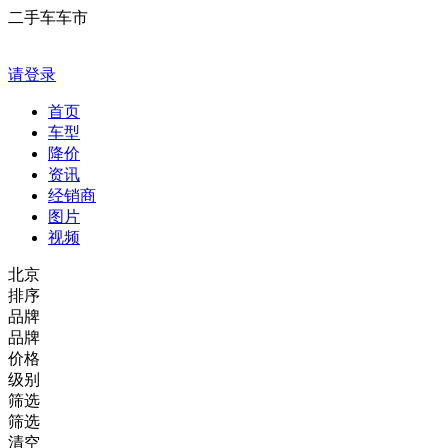
二手车车市
请登录
首页
车型
降价
资讯
经销商
图片
视频
北京
排序
品牌
品牌
价格
级别
筛选
筛选
清空