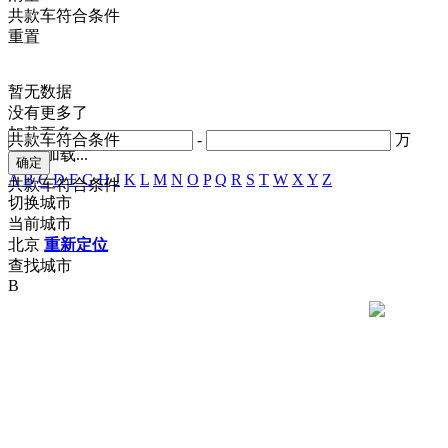
共
款车符合条件
重置
暂无数据
没有更多了
加载更多
共
款车符合条件
-
万
正在加载...
A
B
C
D
F
G
H
J
K
L
M
N
O
P
Q
R
S
T
W
X
Y
Z
共
款车符合条件
切换城市
当前城市
北京
重新定位
查找城市
B