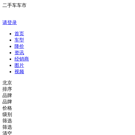
二手车车市
请登录
首页
车型
降价
资讯
经销商
图片
视频
北京
排序
品牌
品牌
价格
级别
筛选
筛选
清空