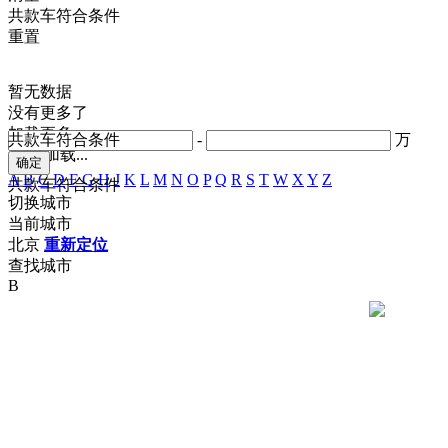
共
款车符合条件
重置
暂无数据
没有更多了
加载更多
共
款车符合条件
-
万
正在加载...
A
B
C
D
F
G
H
J
K
L
M
N
O
P
Q
R
S
T
W
X
Y
Z
共
款车符合条件
切换城市
当前城市
北京
重新定位
查找城市
B