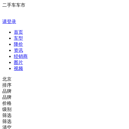
二手车车市
请登录
首页
车型
降价
资讯
经销商
图片
视频
北京
排序
品牌
品牌
价格
级别
筛选
筛选
清空