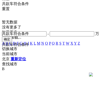
共
款车符合条件
重置
暂无数据
没有更多了
加载更多
共
款车符合条件
-
万
正在加载...
A
B
C
D
F
G
H
J
K
L
M
N
O
P
Q
R
S
T
W
X
Y
Z
共
款车符合条件
切换城市
当前城市
北京
重新定位
查找城市
B