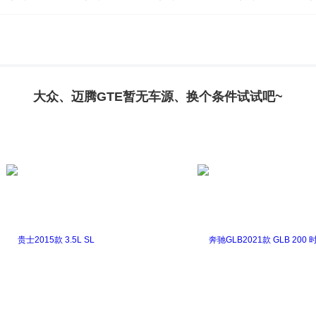
高尔夫新能源(进口)
辉腾
甲壳虫
凯路威
迈腾(
大众、迈腾GTE暂无车源、换个条件试试吧~