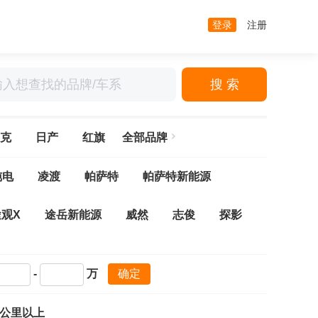
登录
注册
搜 索
克
日产
红旗
全部品牌
纯电
凌渡
帕萨特
帕萨特新能源
途观X
途岳新能源
威然
志俊
探影
夫
高尔夫·嘉旅
高尔夫新能源
-
万
确定
探岳GTE
揽巡
探岳
Arteon(进口)
万公里以上