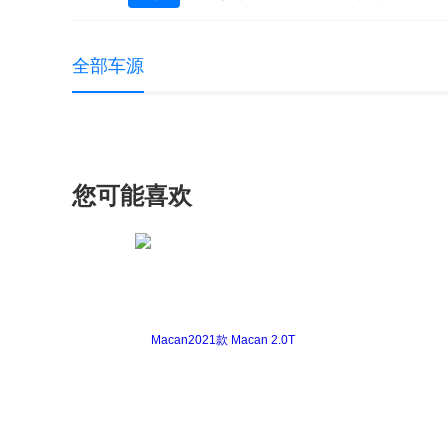
大众 UP
大众EOS
高尔夫(进口)
全部车源
途锐
途锐新能源
蔚揽
夏朗
您可能喜欢