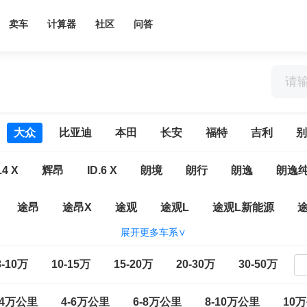
卖车
计算器
社区
问答
大众
比亚迪
本田
长安
福特
吉利
别
.4 X
辉昂
ID.6 X
朗境
朗行
朗逸
朗逸
途昂
途昂X
途观
途观L
途观L新能源
展开更多车系∨
大众CC
一汽-大众ID.7 VIZZION
ID.4 CROZZ
高尔
8-10万
10-15万
15-20万
20-30万
30-50万
E
揽境
速腾
T-ROC探歌
探岳L
探岳X
-4万公里
4-6万公里
6-8万公里
8-10万公里
10