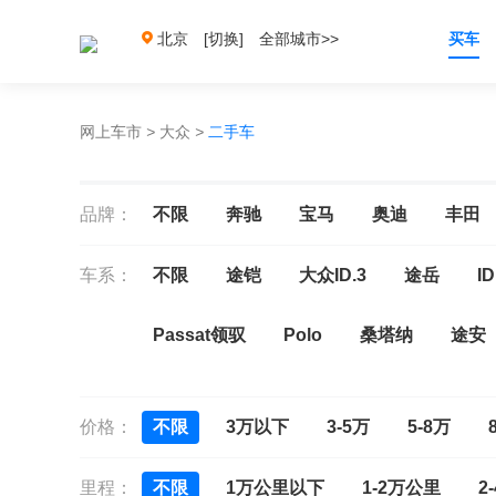
北京
[切换]
全部城市>>
买车
网上车市
>
大众
>
二手车
品牌：
不限
奔驰
宝马
奥迪
丰田
车系：
不限
途铠
大众ID.3
途岳
ID
Passat领驭
Polo
桑塔纳
途安
宝来
宝来新能源
C-TREK蔚领
价格：
不限
3万以下
3-5万
5-8万
ID.6 CROZZ
捷达
迈腾
迈腾GT
里程：
不限
1万公里以下
1-2万公里
2