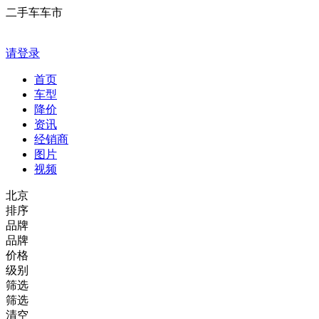
二手车车市
请登录
首页
车型
降价
资讯
经销商
图片
视频
北京
排序
品牌
品牌
价格
级别
筛选
筛选
清空