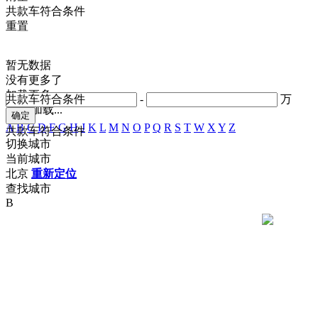
共
款车符合条件
重置
暂无数据
没有更多了
加载更多
共
款车符合条件
-
万
正在加载...
A
B
C
D
F
G
H
J
K
L
M
N
O
P
Q
R
S
T
W
X
Y
Z
共
款车符合条件
切换城市
当前城市
北京
重新定位
查找城市
B