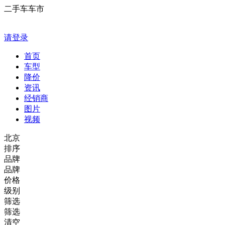
二手车车市
请登录
首页
车型
降价
资讯
经销商
图片
视频
北京
排序
品牌
品牌
价格
级别
筛选
筛选
清空