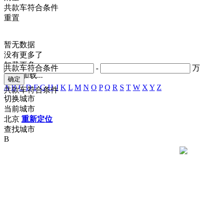
共
款车符合条件
重置
暂无数据
没有更多了
加载更多
共
款车符合条件
-
万
正在加载...
A
B
C
D
F
G
H
J
K
L
M
N
O
P
Q
R
S
T
W
X
Y
Z
共
款车符合条件
切换城市
当前城市
北京
重新定位
查找城市
B