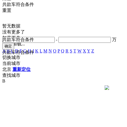
共
款车符合条件
重置
暂无数据
没有更多了
加载更多
共
款车符合条件
-
万
正在加载...
A
B
C
D
F
G
H
J
K
L
M
N
O
P
Q
R
S
T
W
X
Y
Z
共
款车符合条件
切换城市
当前城市
北京
重新定位
查找城市
B