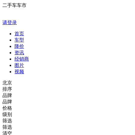
二手车车市
请登录
首页
车型
降价
资讯
经销商
图片
视频
北京
排序
品牌
品牌
价格
级别
筛选
筛选
清空