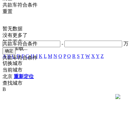
共
款车符合条件
重置
暂无数据
没有更多了
加载更多
共
款车符合条件
-
万
正在加载...
A
B
C
D
F
G
H
J
K
L
M
N
O
P
Q
R
S
T
W
X
Y
Z
共
款车符合条件
切换城市
当前城市
北京
重新定位
查找城市
B