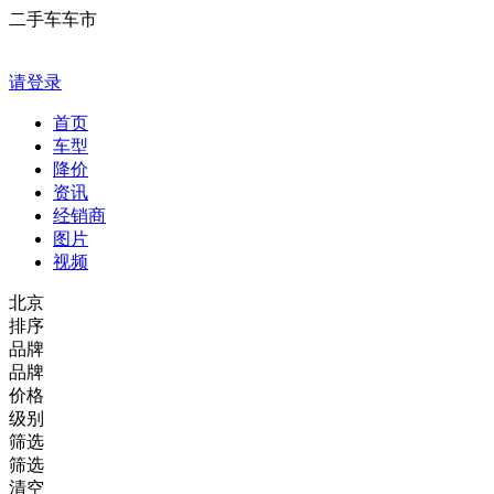
二手车车市
请登录
首页
车型
降价
资讯
经销商
图片
视频
北京
排序
品牌
品牌
价格
级别
筛选
筛选
清空