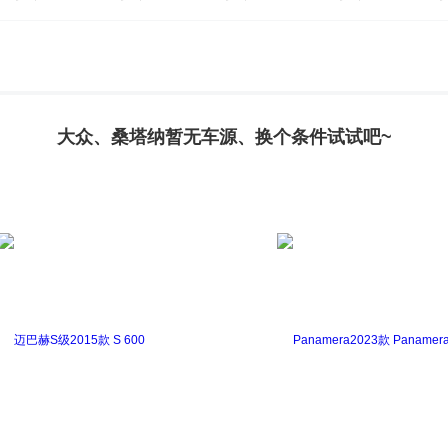
高尔夫新能源(进口)
辉腾
甲壳虫
凯路威
迈腾(
大众、桑塔纳暂无车源、换个条件试试吧~