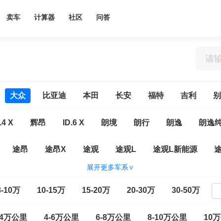
卖车
计算器
社区
问答
大众
比亚迪
本田
长安
福特
吉利
别
.4 X
辉昂
ID.6 X
朗境
朗行
朗逸
朗逸
途昂
途昂X
途观
途观L
途观L新能源
展开更多车系∨
大众CC
一汽-大众ID.7 VIZZION
ID.4 CROZZ
高尔
8-10万
10-15万
15-20万
20-30万
30-50万
E
揽境
速腾
T-ROC探歌
探岳L
探岳X
-4万公里
4-6万公里
6-8万公里
8-10万公里
10