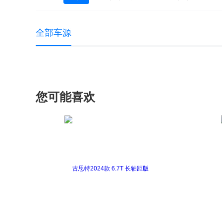
大众 UP
大众EOS
高尔夫(进口)
全部车源
途锐
途锐新能源
蔚揽
夏朗
您可能喜欢