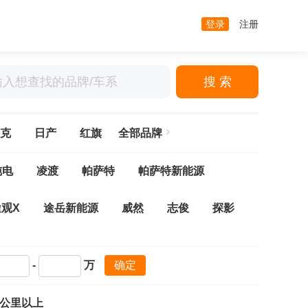
登录
注册
搜 索
克
日产
红旗
全部品牌
纯电
凌渡
帕萨特
帕萨特新能源
途观X
途岳新能源
威然
志俊
探影
夫
高尔夫·嘉旅
高尔夫新能源
-
万
确定
探岳GTE
揽巡
探岳
Arteon(进口)
万公里以上