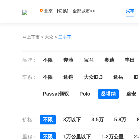
北京
[切换]
全部城市>>
买车
网上车市
>
大众
>
二手车
品牌：
不限
奔驰
宝马
奥迪
丰田
车系：
不限
途铠
大众ID.3
途岳
ID
Passat领驭
Polo
桑塔纳
途安
宝来
宝来新能源
C-TREK蔚领
价格：
不限
3万以下
3-5万
5-8万
ID.6 CROZZ
捷达
迈腾
迈腾GT
里程：
不限
1万公里以下
1-2万公里
2