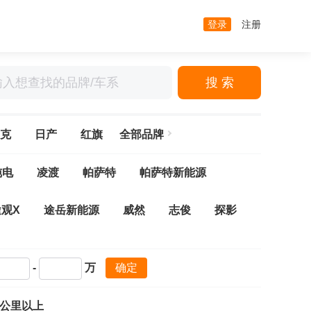
登录
注册
搜 索
克
日产
红旗
全部品牌
纯电
凌渡
帕萨特
帕萨特新能源
途观X
途岳新能源
威然
志俊
探影
夫
高尔夫·嘉旅
高尔夫新能源
-
万
确定
探岳GTE
揽巡
探岳
Arteon(进口)
万公里以上