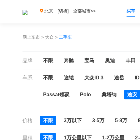
北京
[切换]
全部城市>>
买车
网上车市
>
大众
>
二手车
品牌：
不限
奔驰
宝马
奥迪
丰田
车系：
不限
途铠
大众ID.3
途岳
ID
Passat领驭
Polo
桑塔纳
途安
宝来
宝来新能源
C-TREK蔚领
价格：
不限
3万以下
3-5万
5-8万
ID.6 CROZZ
捷达
迈腾
迈腾GT
里程：
不限
1万公里以下
1-2万公里
2