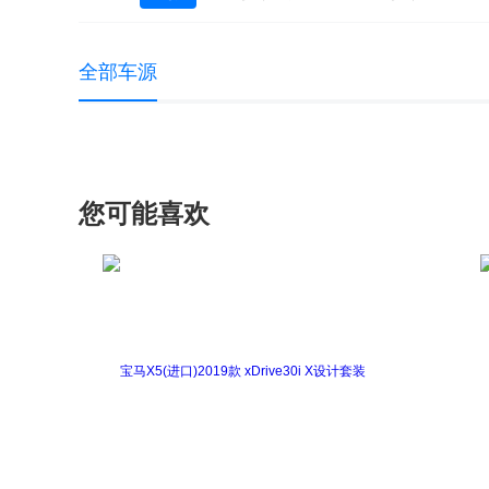
大众 UP
大众EOS
高尔夫(进口)
全部车源
途锐
途锐新能源
蔚揽
夏朗
您可能喜欢