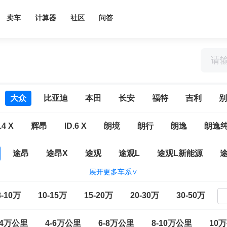
卖车
计算器
社区
问答
大众
比亚迪
本田
长安
福特
吉利
别
.4 X
辉昂
ID.6 X
朗境
朗行
朗逸
朗逸
途昂
途昂X
途观
途观L
途观L新能源
展开更多车系∨
大众CC
一汽-大众ID.7 VIZZION
ID.4 CROZZ
高尔
8-10万
10-15万
15-20万
20-30万
30-50万
E
揽境
速腾
T-ROC探歌
探岳L
探岳X
-4万公里
4-6万公里
6-8万公里
8-10万公里
10