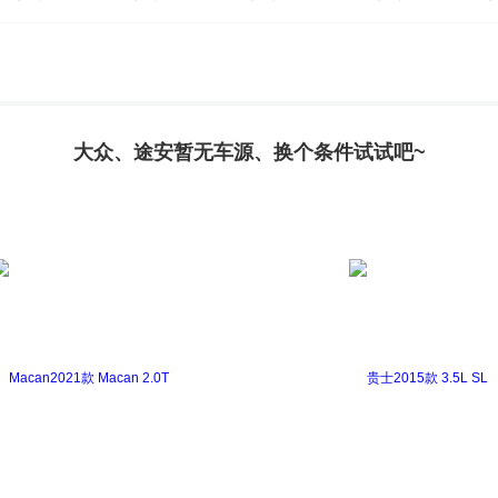
高尔夫新能源(进口)
辉腾
甲壳虫
凯路威
迈腾(
大众、途安暂无车源、换个条件试试吧~