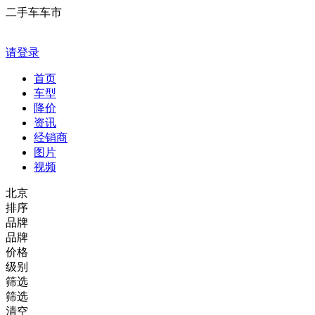
二手车车市
请登录
首页
车型
降价
资讯
经销商
图片
视频
北京
排序
品牌
品牌
价格
级别
筛选
筛选
清空