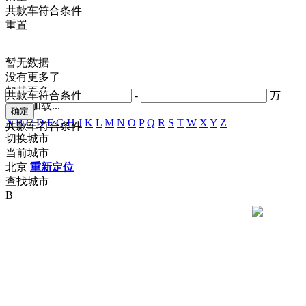
共
款车符合条件
重置
暂无数据
没有更多了
加载更多
共
款车符合条件
-
万
正在加载...
A
B
C
D
F
G
H
J
K
L
M
N
O
P
Q
R
S
T
W
X
Y
Z
共
款车符合条件
切换城市
当前城市
北京
重新定位
查找城市
B