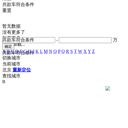
共
款车符合条件
重置
暂无数据
没有更多了
加载更多
共
款车符合条件
-
万
正在加载...
A
B
C
D
F
G
H
J
K
L
M
N
O
P
Q
R
S
T
W
X
Y
Z
共
款车符合条件
切换城市
当前城市
北京
重新定位
查找城市
B