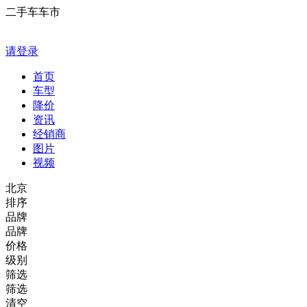
二手车车市
请登录
首页
车型
降价
资讯
经销商
图片
视频
北京
排序
品牌
品牌
价格
级别
筛选
筛选
清空