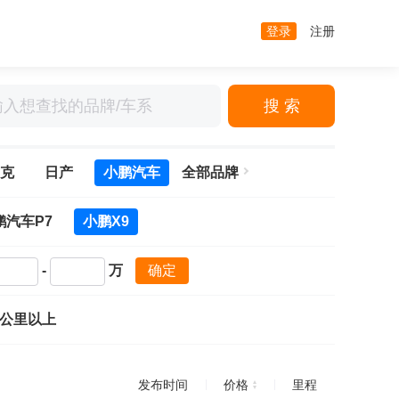
登录
注册
搜 索
克
日产
小鹏汽车
全部品牌
鹏汽车P7
小鹏X9
-
万
确定
万公里以上
发布时间
价格
里程