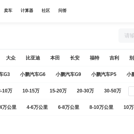
卖车
计算器
社区
问答
大众
比亚迪
本田
长安
福特
吉利
别
车G3
小鹏汽车G6
小鹏汽车G9
小鹏汽车P5
小
8-10万
10-15万
15-20万
20-30万
30-50万
-4万公里
4-6万公里
6-8万公里
8-10万公里
10