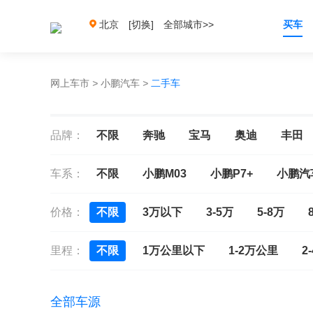
北京
[切换]
全部城市>>
买车
网上车市
>
小鹏汽车
>
二手车
品牌：
不限
奔驰
宝马
奥迪
丰田
车系：
不限
小鹏M03
小鹏P7+
小鹏汽
价格：
不限
3万以下
3-5万
5-8万
里程：
不限
1万公里以下
1-2万公里
2
全部车源