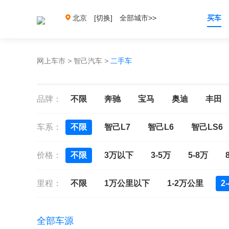
北京
[切换]
全部城市>>
买车
网上车市
>
智己汽车
>
二手车
品牌：
不限
奔驰
宝马
奥迪
丰田
车系：
不限
智己L7
智己L6
智己LS6
价格：
不限
3万以下
3-5万
5-8万
里程：
不限
1万公里以下
1-2万公里
2
全部车源