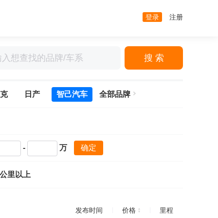
登录
注册
搜 索
克
日产
智己汽车
全部品牌
-
万
确定
万公里以上
发布时间
价格
里程