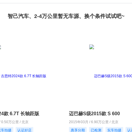
智己汽车、2-4万公里暂无车源、换个条件试试吧~
4款 6.7T 长轴距版
迈巴赫S级2015款 S 600
/ 0.50万公里 / 北京
2015年03月 / 6.90万公里 / 北京
实车拍摄
认证好店
惠享分期
已检测
实车拍摄
认