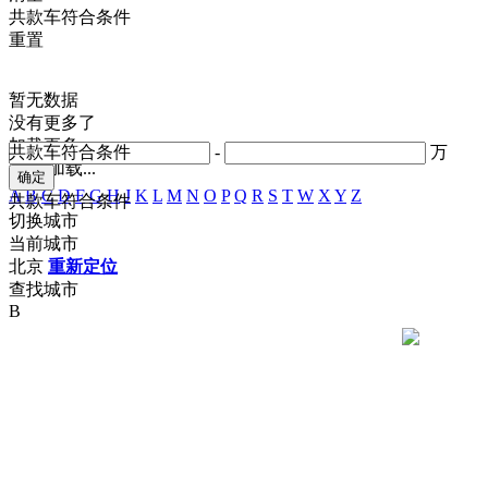
共
款车符合条件
重置
暂无数据
没有更多了
加载更多
共
款车符合条件
-
万
正在加载...
A
B
C
D
F
G
H
J
K
L
M
N
O
P
Q
R
S
T
W
X
Y
Z
共
款车符合条件
切换城市
当前城市
北京
重新定位
查找城市
B