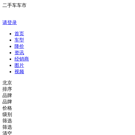
二手车车市
请登录
首页
车型
降价
资讯
经销商
图片
视频
北京
排序
品牌
品牌
价格
级别
筛选
筛选
清空