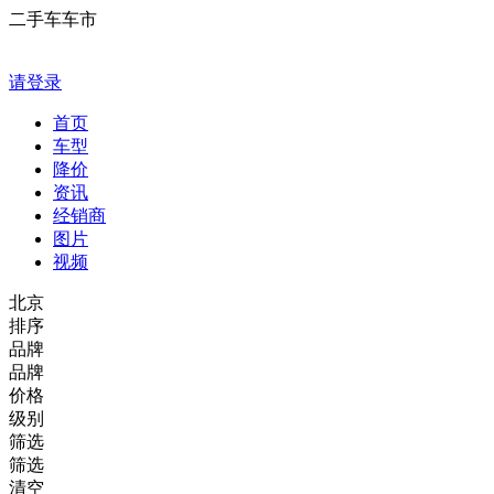
二手车车市
请登录
首页
车型
降价
资讯
经销商
图片
视频
北京
排序
品牌
品牌
价格
级别
筛选
筛选
清空