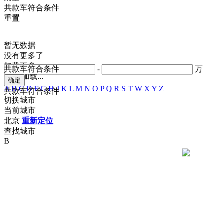
共
款车符合条件
重置
暂无数据
没有更多了
加载更多
共
款车符合条件
-
万
正在加载...
A
B
C
D
F
G
H
J
K
L
M
N
O
P
Q
R
S
T
W
X
Y
Z
共
款车符合条件
切换城市
当前城市
北京
重新定位
查找城市
B