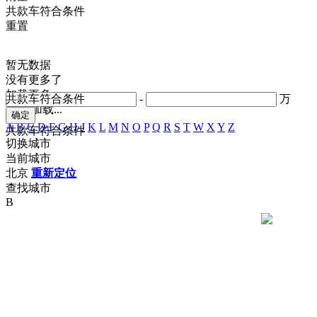
共
款车符合条件
重置
暂无数据
没有更多了
加载更多
共
款车符合条件
-
万
正在加载...
A
B
C
D
F
G
H
J
K
L
M
N
O
P
Q
R
S
T
W
X
Y
Z
共
款车符合条件
切换城市
当前城市
北京
重新定位
查找城市
B