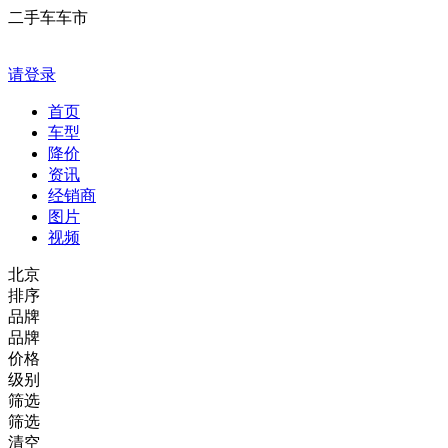
二手车车市
请登录
首页
车型
降价
资讯
经销商
图片
视频
北京
排序
品牌
品牌
价格
级别
筛选
筛选
清空