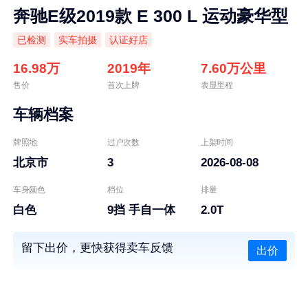
奔驰E级2019款 E 300 L 运动豪华型
已检测
实车拍摄
认证好店
16.98万
2019年
7.60万公里
售价
首次上牌
表显里程
车辆档案
牌照地
过户次数
上架时间
北京市
3
2026-08-08
车身颜色
档位
排量
白色
9挡 手自一体
2.0T
留下出价，更快获得卖车反馈
出价