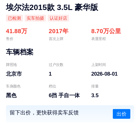
埃尔法2015款 3.5L 豪华版
已检测
实车拍摄
认证好店
41.88万
2017年
8.70万公里
售价
首次上牌
表显里程
车辆档案
牌照地
过户次数
上架时间
北京市
1
2026-08-01
车身颜色
档位
排量
黑色
6挡 手自一体
3.5
留下出价，更快获得卖车反馈
出价