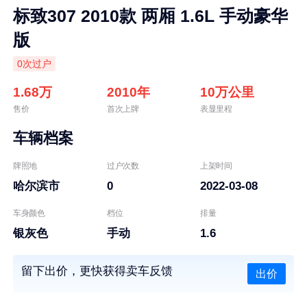
标致307 2010款 两厢 1.6L 手动豪华
版
0次过户
1.68万
2010年
10万公里
售价
首次上牌
表显里程
车辆档案
牌照地
过户次数
上架时间
哈尔滨市
0
2022-03-08
车身颜色
档位
排量
银灰色
手动
1.6
留下出价，更快获得卖车反馈
出价