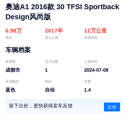
奥迪A1 2016款 30 TFSI Sportback
Design风尚版
6.98万
2017年
12万公里
售价
首次上牌
表显里程
车辆档案
牌照地
过户次数
上架时间
成都市
1
2024-07-08
车身颜色
档位
排量
蓝色
自动
1.4
留下出价，更快获得卖车反馈
出价