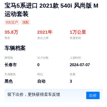
宝马5系进口 2021款 540i 风尚版 M
运动套装
0次过户
顶配
35.8万
2021年
1万公里
售价
首次上牌
表显里程
车辆档案
牌照地
过户次数
上架时间
长春市
0
2024-07-07
车身颜色
档位
排量
黑色
自动
3
留下出价，更快获得卖车反馈
出价