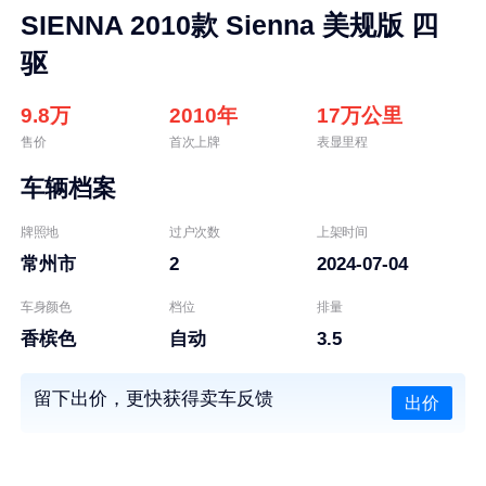
SIENNA 2010款 Sienna 美规版 四
驱
9.8万
2010年
17万公里
售价
首次上牌
表显里程
车辆档案
牌照地
过户次数
上架时间
常州市
2
2024-07-04
车身颜色
档位
排量
香槟色
自动
3.5
留下出价，更快获得卖车反馈
出价