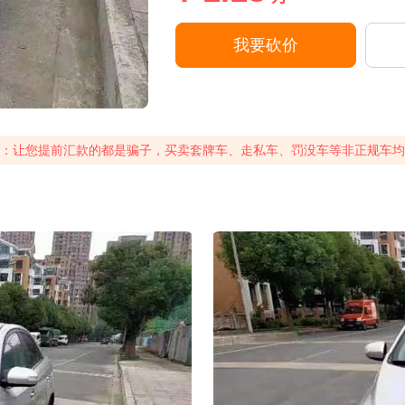
我要砍价
：让您提前汇款的都是骗子，买卖套牌车、走私车、罚没车等非正规车均