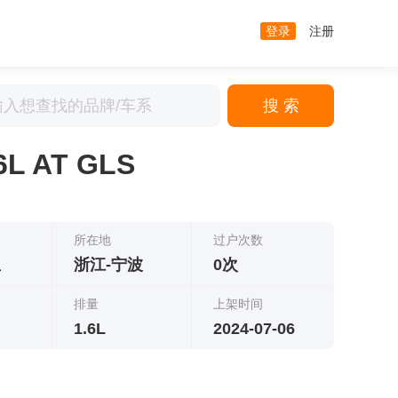
登录
注册
搜 索
L AT GLS
所在地
过户次数
里
浙江-宁波
0次
排量
上架时间
1.6L
2024-07-06