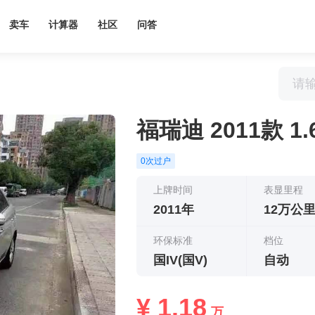
卖车
计算器
社区
问答
福瑞迪 2011款 1.6
0次过户
上牌时间
表显里程
2011年
12万公
环保标准
档位
国IV(国V)
自动
¥ 1.18
万