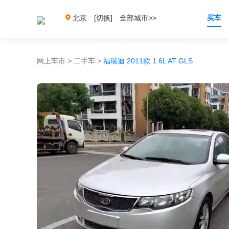
北京
[切换]
全部城市>>
买车
网上车市
>
二手车
>
福瑞迪 2011款 1.6L AT GLS