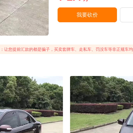
我要砍价
：让您提前汇款的都是骗子，买卖套牌车、走私车、罚没车等非正规车均