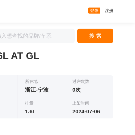
登录
注册
搜 索
L AT GL
所在地
过户次数
里
浙江-宁波
0次
排量
上架时间
1.6L
2024-07-06