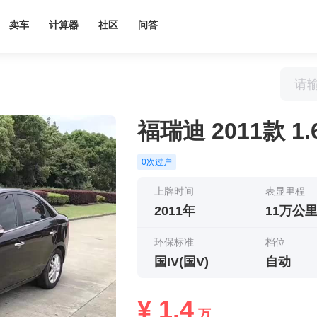
卖车
计算器
社区
问答
福瑞迪 2011款 1.6
0次过户
上牌时间
表显里程
2011年
11万公
环保标准
档位
国IV(国V)
自动
¥ 1.4
万