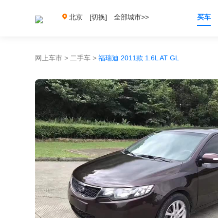
北京
[切换]
全部城市>>
买车
网上车市
>
二手车
>
福瑞迪 2011款 1.6L AT GL