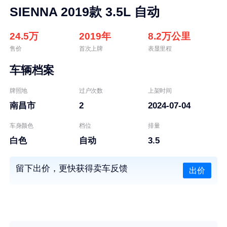
SIENNA 2019款 3.5L 自动
24.5万
2019年
8.2万公里
售价
首次上牌
表显里程
车辆档案
牌照地
过户次数
上架时间
南昌市
2
2024-07-04
车身颜色
档位
排量
白色
自动
3.5
留下出价，更快获得卖车反馈
出价